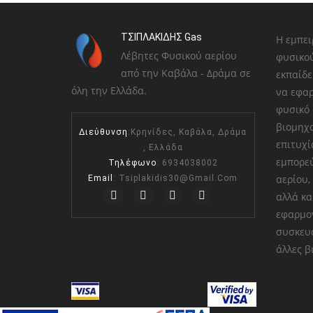
ΤΣΙΠΛΑΚΙΔΗΣ Gas
Η εμπει
Λέβητες Φυσικού αερίου
φυσικού
από την Καβάλα - Δράμα σε
εκπαίδε
όλη την Ελλάδα.
να εφαρ
φυσικό 
βιομηχα
Διεύθυνση
:Κρηνίδες, Καβάλα, Δράμα
επιτυχί
, Ελλάδα
εμπορε
Τηλέφωνο
: 6934038002
αερίου,
Email
:
Tsiplakidis30@gmail.com
αλλά κα
εφαρμογ
συσκευα
άλλες β