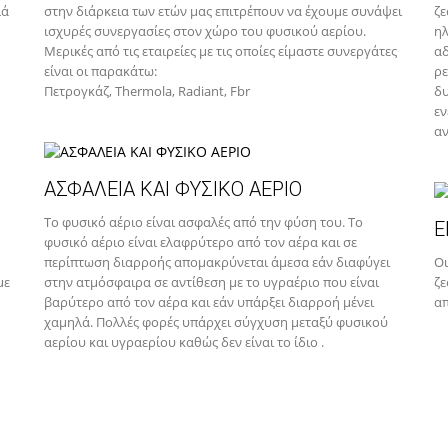
λά
στην διάρκεια των ετών μας επιτρέπουν να έχουμε συνάψει
ζε
ισχυρές συνεργασίες στον χώρο του φυσικού αερίου.
ηλ
Μερικές από τις εταιρείες με τις οποίες είμαστε συνεργάτες
αδ
είναι οι παρακάτω:
ρε
Πετρογκάζ, Thermola, Radiant, Fbr
δυ
εν
αν
ΑΣΦΑΛΕΙΑ ΚΑΙ ΦΥΣΙΚΟ ΑΕΡΙΟ
Το φυσικό αέριο είναι ασφαλές από την φύση του. Το
Ε
φυσικό αέριο είναι ελαφρύτερο από τον αέρα και σε
περίπτωση διαρροής απομακρύνεται άμεσα εάν διαφύγει
Οι
με
στην ατμόσφαιρα σε αντίθεση με το υγραέριο που είναι
ζε
βαρύτερο από τον αέρα και εάν υπάρξει διαρροή μένει
απ
χαμηλά. Πολλές φορές υπάρχει σύγχυση μεταξύ φυσικού
αερίου και υγραερίου καθώς δεν είναι το ίδιο .