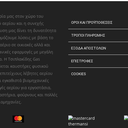
ρία μας στον χώρο του
ΟΡΟΙ ΚΑΙ ΠΡΟΫΠΟΘΕΣΕΙΣ
 αερίου και η συνεχής
υση μας δίνει τη δυνατότητα
ΤΡΟΠΟΙ ΠΛΗΡΩΜΗΣ
μόζουμε λύσεις με βάση το
αέριο σε οικιακές αλλά και
ΕΞΟΔΑ ΑΠΟΣΤΟΛΩΝ
νικές εφαρμογές με μεγάλη
α. Η Τσιπλακίδης Gas
ΕΠΙΣΤΡΟΦΕΣ
ύεται καυστήρες φυσικού
 επιτείχιους λέβητες αερίου
COOKIES
ι εγκαθιστά βιομηχανικές
ές αερίου για εργοστάσια,
στήρια, φούρνους και πολλές
ιομηχανίες.