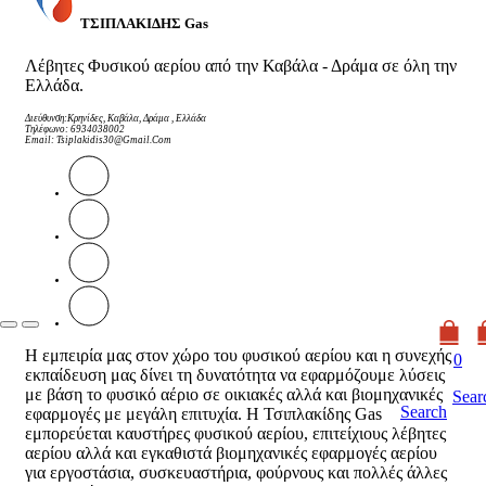
ΤΣΙΠΛΑΚΙΔΗΣ Gas
Λέβητες Φυσικού αερίου από την Καβάλα - Δράμα σε όλη την
Ελλάδα.
Διεύθυνση
:Κρηνίδες, Καβάλα, Δράμα , Ελλάδα
Τηλέφωνο
: 6934038002
Email
:
Tsiplakidis30@gmail.com
Η εμπειρία μας στον χώρο του φυσικού αερίου και η συνεχής
0
εκπαίδευση μας δίνει τη δυνατότητα να εφαρμόζουμε λύσεις
με βάση το φυσικό αέριο σε οικιακές αλλά και βιομηχανικές
Sear
Search
εφαρμογές με μεγάλη επιτυχία. Η Τσιπλακίδης Gas
εμπορεύεται καυστήρες φυσικού αερίου, επιτείχιους λέβητες
αερίου αλλά και εγκαθιστά βιομηχανικές εφαρμογές αερίου
για εργοστάσια, συσκευαστήρια, φούρνους και πολλές άλλες