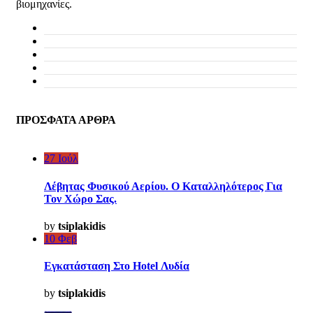
βιομηχανίες.
ΟΡΟΙ ΚΑΙ ΠΡΟΫΠΟΘΕΣΕΙΣ
ΤΡΟΠΟΙ ΠΛΗΡΩΜΗΣ
ΕΞΟΔΑ ΑΠΟΣΤΟΛΩΝ
ΕΠΙΣΤΡΟΦΕΣ
COOKIES
ΠΡΟΣΦΑΤΑ ΑΡΘΡΑ
27
Ιούλ
Λέβητας Φυσικού Αερίου. Ο Καταλληλότερος Για
Τον Χώρο Σας.
by
tsiplakidis
10
Φεβ
Εγκατάσταση Στο Hotel Λυδία
by
tsiplakidis