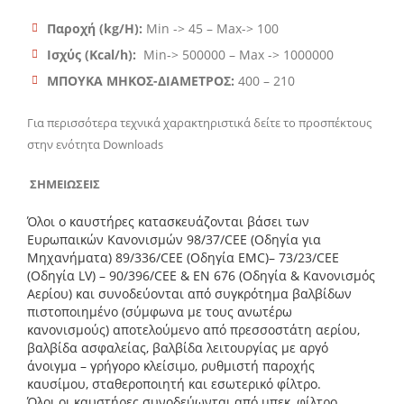
Παροχή (kg/H):
Min -> 45 – Max-> 100
Ισχύς (Kcal/h):
Min-> 500000 – Max -> 1000000
ΜΠΟΥΚΑ ΜΗΚΟΣ-ΔΙΑΜΕΤΡΟΣ:
400 – 210
Για περισσότερα τεχνικά χαρακτηριστικά δείτε το προσπέκτους
στην ενότητα Downloads
ΣΗΜΕΙΩΣΕΙΣ
Όλοι ο καυστήρες κατασκευάζονται βάσει των
Ευρωπαικών Κανονισμών 98/37/CEE (Οδηγία για
Μηχανήματα) 89/336/CEE (Οδηγία EMC)– 73/23/CEE
(Οδηγία LV) – 90/396/CEE & ΕΝ 676 (Οδηγία & Κανονισμός
Αερίου) και συνοδεύονται από συγκρότημα βαλβίδων
πιστοποιημένο (σύμφωνα με τους ανωτέρω
κανονισμούς) αποτελούμενο από πρεσσοστάτη αερίου,
βαλβίδα ασφαλείας, βαλβίδα λειτουργίας με αργό
άνοιγμα – γρήγορο κλείσιμο, ρυθμιστή παροχής
καυσίμου, σταθεροποιητή και εσωτερικό φίλτρο.
Όλοι οι καυστήρες συνοδεύωνται από μπεκ, φίλτρο