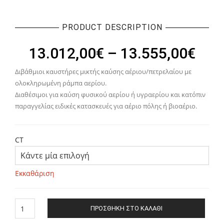
PRODUCT DESCRIPTION
Pric
13.012,00
€
–
13.555,00
€
rang
Διβάθμιοι καυστήρες μικτής καύσης αέριου/πετρελαίου με
13.
ολοκληρωμένη ράμπα αερίου.
thr
Διαθέσιμοι για καύση φυσικού αερίου ή υγραερίου και κατόπιν
παραγγελίας ειδικές κατασκευές για αέριο πόλης ή βιοαέριο.
13.
CT
Εκκαθάριση
ΚΑΥΣΤΗΡΑΣ
ΠΡΟΣΘΉΚΗ ΣΤΟ ΚΑΛΆΘΙ
ΑΕΡΙΟΥ-
ΠΕΤΡΕΛΑΙΟΥ