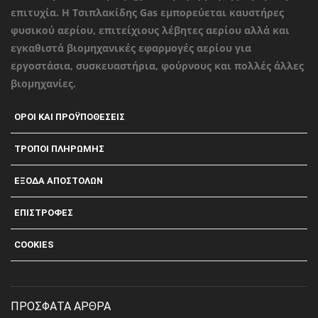
επιτυχία. Η Τσιπλακίδης Gas εμπορεύεται καυστήρες
φυσικού αερίου, επιτείχιους λέβητες αερίου αλλά και
εγκαθιστά βιομηχανικές εφαρμογές αερίου για
εργοστάσια, συσκευαστήρια, φούρνους και πολλές άλλες
βιομηχανίες.
ΟΡΟΙ ΚΑΙ ΠΡΟΫΠΟΘΕΣΕΙΣ
ΤΡΟΠΟΙ ΠΛΗΡΩΜΗΣ
ΕΞΟΔΑ ΑΠΟΣΤΟΛΩΝ
ΕΠΙΣΤΡΟΦΕΣ
COOKIES
ΠΡΟΣΦΑΤΑ ΑΡΘΡΑ