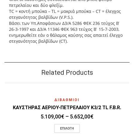
πετρελαίου και δύο φλεξίμ.
TC = κοντή μπούκα – TL = μακριά μπούκα – CT = έλεγχος
στεγανότητας βαλβίδων (V.P.S.).
Βάσει των Υπ.Αποφάσεων ∆3/Α 5286 ΦΕΚ 236 τεύχος Β ́
26-3-1997 και ∆3/Α 11346 ΦΕΚ 963 τεύχος Β ́ 15-7-2003,
ενημερωθείτε εάν ο θάλαμος καύσης σας απαιτεί έλεγχο
στεγανότητας βαλβίδων (CT).
Related Products
ΔΙΒΑΘΜΙΟΙ
ΚΑΥΣΤΗΡΑΣ ΑΕΡΙΟΥ-ΠΕΤΡΕΛΑΙΟΥ K3/2 TL F.B.R.
Price
5.109,00
€
–
5.652,00
€
range:
Αυτό
5.109,00€
ΕΠΙΛΟΓΉ
το