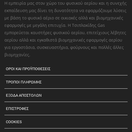
Η εμπειρία μας στον χώρο του φυσικού αερίου και η συνεχής
εκπαίδευση μας δίνει τη δυνατότητα να εφαρμόζουμε λύσεις
με βάση το φυσικό αέριο σε οικιακές αλλά και βιομηχανικές
εφαρμογές με μεγάλη επιτυχία. Η Τσιπλακίδης Gas
εμπορεύεται καυστήρες φυσικού αερίου, επιτείχιους λέβητες
αερίου αλλά και εγκαθιστά βιομηχανικές εφαρμογές αερίου
για εργοστάσια, συσκευαστήρια, φούρνους και πολλές άλλες
βιομηχανίες.
ΟΡΟΙ ΚΑΙ ΠΡΟΫΠΟΘΕΣΕΙΣ
ΤΡΟΠΟΙ ΠΛΗΡΩΜΗΣ
ΕΞΟΔΑ ΑΠΟΣΤΟΛΩΝ
ΕΠΙΣΤΡΟΦΕΣ
COOKIES