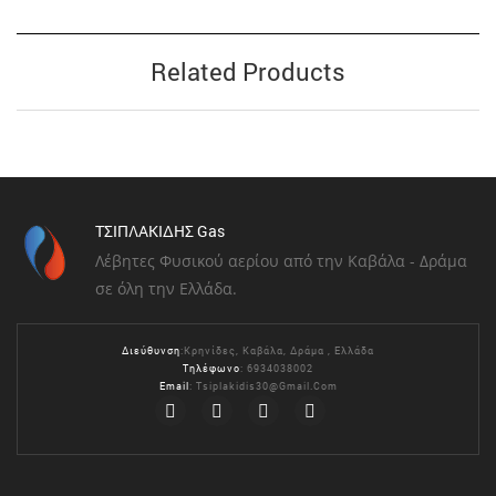
Related Products
ΤΣΙΠΛΑΚΙΔΗΣ Gas
Λέβητες Φυσικού αερίου από την Καβάλα - Δράμα
σε όλη την Ελλάδα.
Διεύθυνση
:Κρηνίδες, Καβάλα, Δράμα , Ελλάδα
Τηλέφωνο
: 6934038002
Email
:
Tsiplakidis30@gmail.com