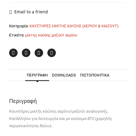
&
ΜΑΖΟΥΤ
Email to a friend
KN
350/M
Κατηγορία:
ΚΑΥΣΤΗΡΕΣ ΜΙΚΤΗΣ ΚΑΥΣΗΣ (ΑΕΡΙΟΥ & ΜΑΖΟΥΤ)
TL
Ετικέτα:
μίκτης καύσης μαζούτ αερίου
F.B.R.
ποσότητα
ΠΕΡΙΓΡΑΦΉ
DOWNLOADS
ΠΙΣΤΟΠΟΙΗΤΙΚΑ
Περιγραφή
Καυστήρες μικτής καύσης αερίου/μαζούτ αναλογικής.
Κατάλληλοι για λειτουργία και με καύσιμα BTZ (χαμηλής
περιεκτικότητας θείου).