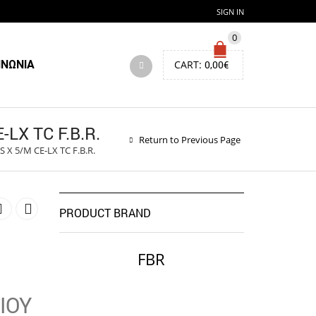
SIGN IN
0
ΙΝΩΝΙΑ
CART:
0,00
€
LX TC F.B.R.
Return to Previous Page
X 5/M CE-LX TC F.B.R.
PRODUCT BRAND
e
FBR
e:
09,00€
ΙΟΥ