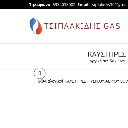
Τηλέφωνο
: 6934038002,
Email
:
tsiplakidis30@gmai
ΚΑΥΣΤΗΡΕΣ Φ
Αρχική σελίδα
/
ΚΑΥΣ