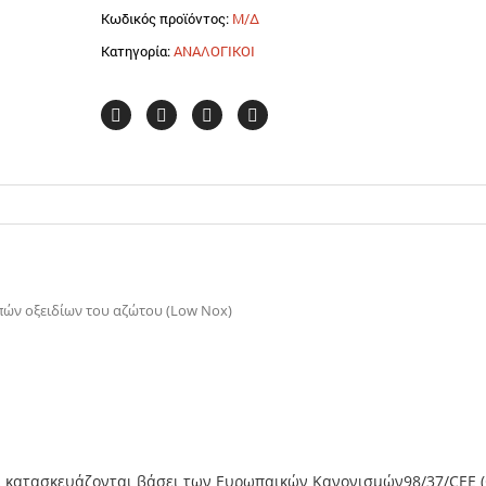
X
Κωδικός προϊόντος:
Μ/Δ
5/M
Κατηγορία:
ΑΝΑΛΟΓΙΚΟΙ
CE-
LX
TC
F.B.R.
ποσότητα
ών οξειδίων του αζώτου (Low Nox)
αι κατασκευάζονται βάσει των Ευρωπαικών Κανονισμών98/37/CEE 