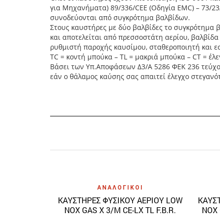
για Μηχανήματα) 89/336/CEE (Οδηγία EMC) – 73/23/
συνοδεύονται από συγκρότημα βαλβίδων.
Στους καυστήρες με δύο βαλβίδες το συγκρότημα 
και αποτελείται από πρεσσοστάτη αερίου, βαλβίδα 
ρυθμιστή παροχής καυσίμου, σταθεροποιητή και εσ
TC = κοντή μπούκα – TL = μακριά μπούκα – CT = έλε
Βάσει των Υπ.Αποφάσεων Δ3/Α 5286 ΦΕΚ 236 τεύχος 
εάν ο θάλαμος καύσης σας απαιτεί έλεγχο στεγανό
Quick View
ΑΝΑΛΟΓΙΚΟΙ
ΚΑΥΣΤΗΡΕΣ ΦΥΣΙΚΟΥ ΑΕΡΙΟΥ LOW
ΚΑΥΣΤ
NOX GAS X 3/M CE-LX TL F.B.R.
NOX 