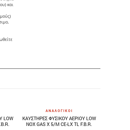
ου) και
μούς)
σιμο,
ρωθείτε
ΚΑΥΣΤΗΡΕΣ
Quick View
ΑΝΑΛΟΓΙΚΟΙ
NOX GAS X
ΟΥ LOW
ΚΑΥΣΤΗΡΕΣ ΦΥΣΙΚΟΥ ΑΕΡΙΟΥ LOW
3.395
.B.R.
NOX GAS X 5/M CE-LX TL F.B.R.