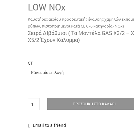
thr
LOW NOx
5.2
Kαυστήρες αερίου προοδευτικής έναυσης χαμηλών εκπομ
ρύπων, πιστοποιημένοι κατά CE 676 κατηγορία (NOx)
Σειρά ∆ιβάθμιοι ( Τα Μοντέλα GAS X3/2 – X
X5/2 Έχουν Κάλυμμα)
CT
ΚΑΥΣΤΗΡΕΣ
ΠΡΟΣΘΉΚΗ ΣΤΟ ΚΑΛΆΘΙ
ΦΥΣΙΚΟΥ
ΑΕΡΙΟΥ
LOW
NOX
Email to a friend
GAS