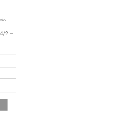
ough
52,00€
πών
4/2 –