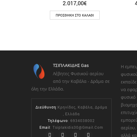
2.017,00
€
ΠΡΟΣΘΉΚΗ ΣΤΟ ΚΑΛΆΘΙ
ΤΣΙΠΛΑΚΙΔΗΣ Gas
Η εμπει
Λέβητες Φυσικού αερίου
φυσικού
από την Καβάλα - Δράμα σε
εκπαίδε
όλη την Ελλάδα.
να εφαρ
φυσικό 
βιομηχα
Διεύθυνση
:Κρηνίδες, Καβάλα, Δράμα
επιτυχί
, Ελλάδα
εμπορε
Τηλέφωνο
: 6934038002
Email
:
Tsiplakidis30@gmail.com
αερίου,
αλλά κα