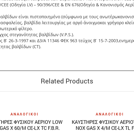
CEE (Οδηγία LV) – 90/396/CEE & ΕΝ 676(Οδηγία & Κανονισμός Αερί
βαλβίδων είναι πιστοποιημένο (σύμφωνα με τους ανωτέρωκανονισ
ασφαλείας, βαλβίδα λειτουργίας με αργό άνοιγμακαι γρήγορο κλεί
ωτερικό φίλτρο.
γχος στεγανότητας βαλβίδων (V.P.S.).
Β ́ 26-3-1997 και Δ3/Α 11346 ΦΕΚ 963 τεύχος Β ́ 15-7-2003,ενημε
τητας βαλβίδων (CT).
Related Products
Quick View
Quick View
ΑΝΑΛΟΓΙΚΟΙ
ΑΝΑΛΟΓΙΚΟΙ
ΗΡΕΣ ΦΥΣΙΚΟΥ ΑΕΡΙΟΥ LOW
ΚΑΥΣΤΗΡΕΣ ΦΥΣΙΚΟΥ ΑΕΡΙ
GAS X 60/M CE-LX TC F.B.R.
NOX GAS X 4/M CE-LX TL F