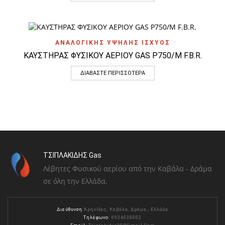
ΑΝΑΛΟΓΙΚΗΣ ΥΨΗΛΗΣ ΙΣΧΥΟΣ
ΚΑΥΣΤΗΡΑΣ ΦΥΣΙΚΟΥ ΑΕΡΙΟΥ GAS P750/M F.B.R.
ΔΙΑΒΆΣΤΕ ΠΕΡΙΣΣΌΤΕΡΑ
ΤΣΙΠΛΑΚΙΔΗΣ Gas
Λέβητες Φυσικού αερίου από την Καβάλα - Δράμα
σε όλη την Ελλάδα.
Διεύθυνση
:Κρηνίδες, Καβάλα, Δράμα , Ελλάδα
Τηλέφωνο
: 6934038002