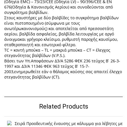
(Οδηγία EMC) – 73/23/CEE (Οδηγία LV) – 90/396/CEE & ΕΝ
676(Οδηγία & Κανονισμός Αερίου) και συνοδεύονται από
συγκρότημα βαλβίδων.
Στους καυστήρες με δύο βαλβίδες το συγκρότημα βαλβίδων
είναι πιστοποιημένο (σύμφωνα με τους
ανωτέρωκανονισμούς) και αποτελείται από πρεσσοστάτη
αερίου, βαλβίδα ασφαλείας, βαλβίδα λειτουργίας με αργό
άνοιγμακαι γρήγορο κλείσιμο, ρυθμιστή παροχής καυσίμου,
σταθεροποιητή και εσωτερικό φίλτρο.
TC = κοντή μπούκα – TL = μακριά μπούκα – CT = έλεγχος
στεγανότητας βαλβίδων (V.P.S.).
Βάσει των Υπ.Αποφάσεων Δ3/Α 5286 ΦΕΚ 236 τεύχος Β ́ 26-3-
1997 και Δ3/Α 11346 ΦΕΚ 963 τεύχος Β ́ 15-7-
2003,ενημερωθείτε εάν ο θάλαμος καύσης σας απαιτεί έλεγχο
στεγανότητας βαλβίδων (CT).
Related Products