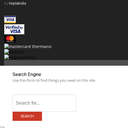
by
tsiplakidis
Search Engine
Use this form to find things you need on this site
SEARCH