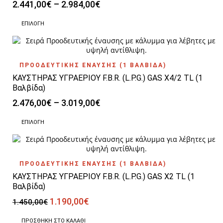
Price
2.441,00
€
–
2.984,00
€
range:
Αυτό
2.441,00€
ΕΠΙΛΟΓΉ
το
through
προϊόν
2.984,00€
έχει
πολλαπλές
ΠΡΟΟΔΕΥΤΙΚΗΣ ΕΝΑΥΣΗΣ (1 ΒΑΛΒΙΔΑ)
παραλλαγές.
ΚΑΥΣΤΗΡΑΣ ΥΓΡΑΕΡΙΟΥ F.B.R. (L.P.G.) GAS X4/2 TL (1
Οι
επιλογές
Βαλβίδα)
μπορούν
Price
2.476,00
€
–
3.019,00
€
να
range:
επιλεγούν
Αυτό
2.476,00€
ΕΠΙΛΟΓΉ
στη
το
through
σελίδα
προϊόν
3.019,00€
του
έχει
προϊόντος
πολλαπλές
ΠΡΟΟΔΕΥΤΙΚΗΣ ΕΝΑΥΣΗΣ (1 ΒΑΛΒΙΔΑ)
παραλλαγές.
ΚΑΥΣΤΗΡΑΣ ΥΓΡΑΕΡΙΟΥ F.B.R. (L.P.G.) GAS X2 TL (1
Οι
επιλογές
Βαλβίδα)
μπορούν
Original
Η
1.190,00
€
1.450,00
€
να
price
τρέχουσα
επιλεγούν
was:
τιμή
ΠΡΟΣΘΉΚΗ ΣΤΟ ΚΑΛΆΘΙ