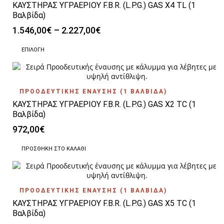
ΚΑΥΣΤΗΡΑΣ ΥΓΡΑΕΡΙΟΥ F.B.R. (L.P.G.) GAS X4 TL (1
Οι
επιλογές
Βαλβίδα)
μπορούν
Price
1.546,00
€
–
2.227,00
€
να
range:
επιλεγούν
Αυτό
1.546,00€
ΕΠΙΛΟΓΉ
στη
το
through
σελίδα
προϊόν
2.227,00€
του
έχει
προϊόντος
πολλαπλές
ΠΡΟΟΔΕΥΤΙΚΗΣ ΕΝΑΥΣΗΣ (1 ΒΑΛΒΙΔΑ)
παραλλαγές.
ΚΑΥΣΤΗΡΑΣ ΥΓΡΑΕΡΙΟΥ F.B.R. (L.P.G.) GAS X2 TC (1
Οι
επιλογές
Βαλβίδα)
μπορούν
972,00
€
να
επιλεγούν
ΠΡΟΣΘΉΚΗ ΣΤΟ ΚΑΛΆΘΙ
στη
σελίδα
του
προϊόντος
ΠΡΟΟΔΕΥΤΙΚΗΣ ΕΝΑΥΣΗΣ (1 ΒΑΛΒΙΔΑ)
ΚΑΥΣΤΗΡΑΣ ΥΓΡΑΕΡΙΟΥ F.B.R. (L.P.G.) GAS X5 TC (1
Βαλβίδα)