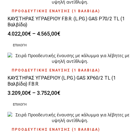
ΠΡΟΟΔΕΥΤΙΚΗΣ ΕΝΑΥΣΗΣ (1 ΒΑΛΒΙΔΑ)
ΚΑΥΣΤΗΡΑΣ ΥΓΡΑΕΡΙΟΥ F.B.R. (L.P.G.) GAS P70/2 TL (1
Βαλβίδα)
Price
4.022,00
€
–
4.565,00
€
range:
Αυτό
4.022,00€
ΕΠΙΛΟΓΉ
το
through
προϊόν
4.565,00€
έχει
πολλαπλές
ΠΡΟΟΔΕΥΤΙΚΗΣ ΕΝΑΥΣΗΣ (1 ΒΑΛΒΙΔΑ)
παραλλαγές.
ΚΑΥΣΤΗΡΑΣ ΥΓΡΑΕΡΙΟΥ (L.P.G.) GAS XP60/2 TL (1
Οι
επιλογές
Βαλβίδα) F.B.R.
μπορούν
Price
3.209,00
€
–
3.752,00
€
να
range:
επιλεγούν
Αυτό
3.209,00€
ΕΠΙΛΟΓΉ
στη
το
through
σελίδα
προϊόν
3.752,00€
του
έχει
προϊόντος
πολλαπλές
ΠΡΟΟΔΕΥΤΙΚΗΣ ΕΝΑΥΣΗΣ (1 ΒΑΛΒΙΔΑ)
παραλλαγές.