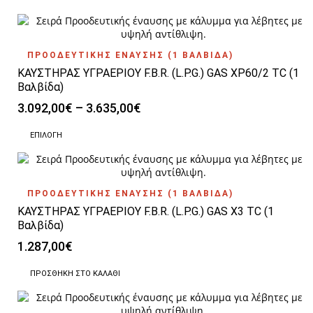
στη
1.450,00€.
είναι:
σελίδα
1.190,00€.
του
προϊόντος
ΠΡΟΟΔΕΥΤΙΚΗΣ ΕΝΑΥΣΗΣ (1 ΒΑΛΒΙΔΑ)
ΚΑΥΣΤΗΡΑΣ ΥΓΡΑΕΡΙΟΥ F.B.R. (L.P.G.) GAS XP60/2 TC (1
Βαλβίδα)
Price
3.092,00
€
–
3.635,00
€
range:
Αυτό
3.092,00€
ΕΠΙΛΟΓΉ
το
through
προϊόν
3.635,00€
έχει
πολλαπλές
ΠΡΟΟΔΕΥΤΙΚΗΣ ΕΝΑΥΣΗΣ (1 ΒΑΛΒΙΔΑ)
παραλλαγές.
ΚΑΥΣΤΗΡΑΣ ΥΓΡΑΕΡΙΟΥ F.B.R. (L.P.G.) GAS X3 TC (1
Οι
επιλογές
Βαλβίδα)
μπορούν
1.287,00
€
να
επιλεγούν
ΠΡΟΣΘΉΚΗ ΣΤΟ ΚΑΛΆΘΙ
στη
σελίδα
του