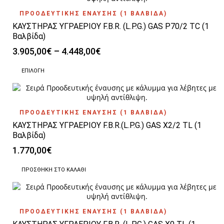
προϊόντος
ΠΡΟΟΔΕΥΤΙΚΗΣ ΕΝΑΥΣΗΣ (1 ΒΑΛΒΙΔΑ)
ΚΑΥΣΤΗΡΑΣ ΥΓΡΑΕΡΙΟΥ F.B.R. (L.P.G.) GAS P70/2 TC (1
Βαλβίδα)
Price
3.905,00
€
–
4.448,00
€
range:
Αυτό
3.905,00€
ΕΠΙΛΟΓΉ
το
through
προϊόν
4.448,00€
έχει
πολλαπλές
ΠΡΟΟΔΕΥΤΙΚΗΣ ΕΝΑΥΣΗΣ (1 ΒΑΛΒΙΔΑ)
παραλλαγές.
ΚΑΥΣΤΗΡΑΣ ΥΓΡΑΕΡΙΟΥ F.B.R.(L.P.G.) GAS X2/2 TL (1
Οι
επιλογές
Βαλβίδα)
μπορούν
1.770,00
€
να
επιλεγούν
ΠΡΟΣΘΉΚΗ ΣΤΟ ΚΑΛΆΘΙ
στη
σελίδα
του
προϊόντος
ΠΡΟΟΔΕΥΤΙΚΗΣ ΕΝΑΥΣΗΣ (1 ΒΑΛΒΙΔΑ)