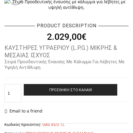
PRODUCT DESCRIPTION
2.029,00
€
ΚΑΥΣΤΗΡΕΣ ΥΓΡΑΕΡΙΟΥ (L.P.G.) ΜΙΚΡΗΣ &
ΜΕΣΑΙΑΣ ΙΣΧΥΟΣ
Σειρά Προοδευτικής Έναυσης Με Κάλυμμα Για Λέβητες Με
Υψηλή Αντίθλιψη.
ΚΑΥΣΤΗΡΑΣ
ΠΡΟΣΘΉΚΗ ΣΤΟ ΚΑΛΆΘΙ
ΥΓΡΑΕΡΙΟΥ
F.B.R.
(L.P.G.)
GAS
Email to a friend
GAS
X3/2
Κωδικός προϊόντος:
GAS X3/2 TL
TL
(1