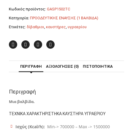
TC
(1
Κωδικός προϊόντος:
GASP1502TC
Βαλβίδα)
Κατηγορία:
ΠΡΟΟΔΕΥΤΙΚΗΣ ΕΝΑΥΣΗΣ (1 ΒΑΛΒΙΔΑ)
F.B.R.
ποσότητα
Ετικέτες:
δίβαθμιοι
,
καυστήρες
,
υγραερίου
ΠΕΡΙΓΡΑΦΉ
ΑΞΙΟΛΟΓΉΣΕΙΣ (0)
ΠΙΣΤΟΠΟΙΗΤΙΚΑ
Περιγραφή
Μια βαλβίδα.
ΤΕΧΝΙΚΑ ΧΑΡΑΚΤΗΡΙΣΤΗΚΑ ΚΑΥΣΤΗΡΑ ΥΓΡΑΕΡΙΟΥ
Ισχύς (Kcal/h):
Min-> 700000 – Max -> 1500000