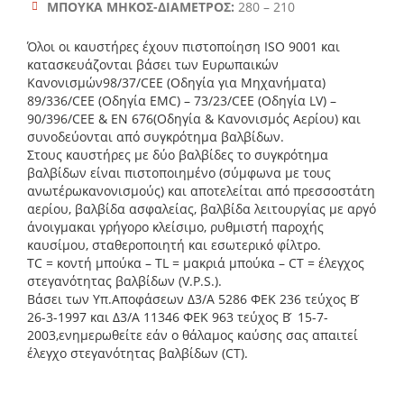
ΜΠΟΥΚΑ ΜΗΚΟΣ-ΔΙΑΜΕΤΡΟΣ:
280 – 210
Όλοι οι καυστήρες έχουν πιστοποίηση ISO 9001 και
κατασκευάζονται βάσει των Ευρωπαικών
Κανονισμών98/37/CEE (Οδηγία για Μηχανήματα)
89/336/CEE (Οδηγία EMC) – 73/23/CEE (Οδηγία LV) –
90/396/CEE & ΕΝ 676(Οδηγία & Κανονισμός Αερίου) και
συνοδεύονται από συγκρότημα βαλβίδων.
Στους καυστήρες με δύο βαλβίδες το συγκρότημα
βαλβίδων είναι πιστοποιημένο (σύμφωνα με τους
ανωτέρωκανονισμούς) και αποτελείται από πρεσσοστάτη
αερίου, βαλβίδα ασφαλείας, βαλβίδα λειτουργίας με αργό
άνοιγμακαι γρήγορο κλείσιμο, ρυθμιστή παροχής
καυσίμου, σταθεροποιητή και εσωτερικό φίλτρο.
TC = κοντή μπούκα – TL = μακριά μπούκα – CT = έλεγχος
στεγανότητας βαλβίδων (V.P.S.).
Βάσει των Υπ.Αποφάσεων Δ3/Α 5286 ΦΕΚ 236 τεύχος Β ́
26-3-1997 και Δ3/Α 11346 ΦΕΚ 963 τεύχος Β ́ 15-7-
2003,ενημερωθείτε εάν ο θάλαμος καύσης σας απαιτεί
έλεγχο στεγανότητας βαλβίδων (CT).