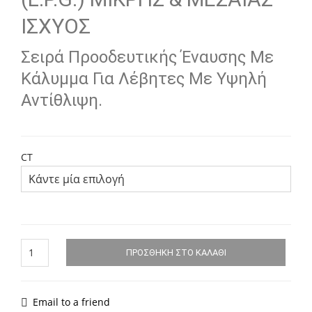
thro
6.778
ΙΣΧΥΟΣ
Σειρά Προοδευτικής Έναυσης Με
Κάλυμμα Για Λέβητες Με Υψηλή
Αντίθλιψη.
CT
ΚΑΥΣΤΗΡΑΣ
ΠΡΟΣΘΉΚΗ ΣΤΟ ΚΑΛΆΘΙ
ΥΓΡΑΕΡΙΟΥ
(L.P.G.)
GAS
P150/2
Email to a friend