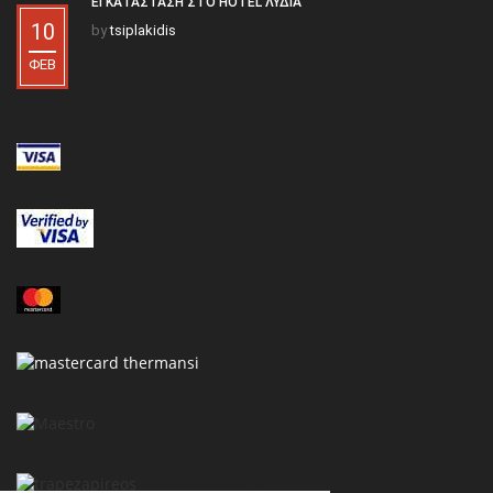
ΕΓΚΑΤΆΣΤΑΣΗ ΣΤΟ HOTEL ΛΥΔΊΑ
10
by
tsiplakidis
ΦΕΒ