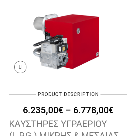
PRODUCT DESCRIPTION
Price
6.235,00
€
–
6.778,00
€
range
ΚΑΥΣΤΗΡΕΣ ΥΓΡΑΕΡΙΟΥ
6.235
(L.P.G.) ΜΙΚΡΗΣ & ΜΕΣΑΙΑΣ