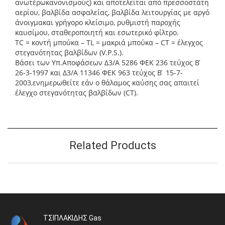
ανωτέρωκανονισμούς) και αποτελείται από πρεσσοστάτη
αερίου, βαλβίδα ασφαλείας, βαλβίδα λειτουργίας με αργό
άνοιγμακαι γρήγορο κλείσιμο, ρυθμιστή παροχής
καυσίμου, σταθεροποιητή και εσωτερικό φίλτρο.
TC = κοντή μπούκα – TL = μακριά μπούκα – CT = έλεγχος
στεγανότητας βαλβίδων (V.P.S.).
Βάσει των Υπ.Αποφάσεων Δ3/Α 5286 ΦΕΚ 236 τεύχος Β ́
26-3-1997 και Δ3/Α 11346 ΦΕΚ 963 τεύχος Β ́ 15-7-
2003,ενημερωθείτε εάν ο θάλαμος καύσης σας απαιτεί
έλεγχο στεγανότητας βαλβίδων (CT).
Related Products
ΤΣΙΠΛΑΚΙΔΗΣ Gas