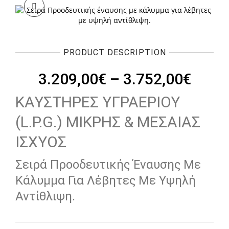
PRODUCT DESCRIPTION
Price
3.209,00
€
–
3.752,00
€
range
ΚΑΥΣΤΗΡΕΣ ΥΓΡΑΕΡΙΟΥ
3.209
(L.P.G.) ΜΙΚΡΗΣ & ΜΕΣΑΙΑΣ
thro
3.752
ΙΣΧΥΟΣ
Σειρά Προοδευτικής Έναυσης Με
Κάλυμμα Για Λέβητες Με Υψηλή
Αντίθλιψη.