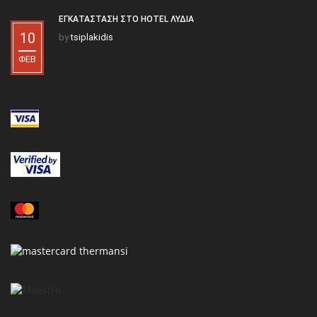
ΕΓΚΑΤΆΣΤΑΣΗ ΣΤΟ HOTEL ΛΥΔΊΑ
10
by
tsiplakidis
ΦΕΒ