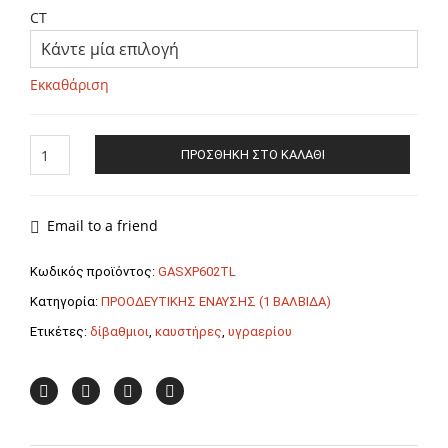
CT
Εκκαθάριση
ΚΑΥΣΤΗΡΑΣ
ΠΡΟΣΘΉΚΗ ΣΤΟ ΚΑΛΆΘΙ
ΥΓΡΑΕΡΙΟΥ
(L.P.G.)
GAS
XP60/2
Email to a friend
TL
(1
Κωδικός προϊόντος:
GASXP602TL
Βαλβίδα)
Κατηγορία:
ΠΡΟΟΔΕΥΤΙΚΗΣ ΕΝΑΥΣΗΣ (1 ΒΑΛΒΙΔΑ)
F.B.R.
ποσότητα
Ετικέτες:
δίβαθμιοι
,
καυστήρες
,
υγραερίου