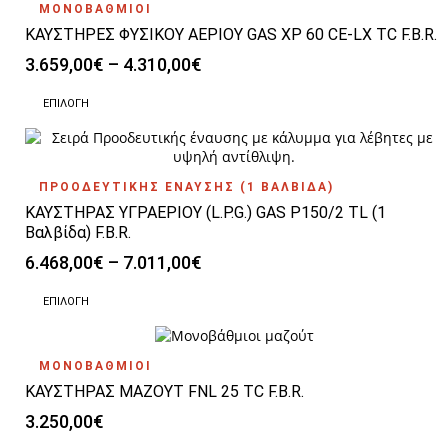
του
ΜΟΝΟΒΑΘΜΙΟΙ
πολλαπλές
προϊόντος
ΚΑΥΣΤΗΡΕΣ ΦΥΣΙΚΟΥ ΑΕΡΙΟΥ GAS XP 60 CE-LX TC F.B.R.
παραλλαγές.
Οι
Price
3.659,00
€
–
4.310,00
€
επιλογές
range:
μπορούν
Αυτό
3.659,00€
ΕΠΙΛΟΓΉ
να
το
through
επιλεγούν
προϊόν
4.310,00€
στη
έχει
σελίδα
πολλαπλές
του
ΠΡΟΟΔΕΥΤΙΚΗΣ ΕΝΑΥΣΗΣ (1 ΒΑΛΒΙΔΑ)
παραλλαγές.
προϊόντος
ΚΑΥΣΤΗΡΑΣ ΥΓΡΑΕΡΙΟΥ (L.P.G.) GAS P150/2 TL (1
Οι
επιλογές
Βαλβίδα) F.B.R.
μπορούν
Price
6.468,00
€
–
7.011,00
€
να
range:
επιλεγούν
Αυτό
6.468,00€
ΕΠΙΛΟΓΉ
στη
το
through
σελίδα
προϊόν
7.011,00€
του
έχει
προϊόντος
ΜΟΝΟΒΑΘΜΙΟΙ
πολλαπλές
ΚΑΥΣΤΗΡΑΣ ΜΑΖΟΥΤ FNL 25 TC F.B.R.
παραλλαγές.
Οι
3.250,00
€
επιλογές