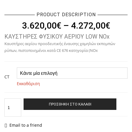
PRODUCT DESCRIPTION
Price
3.620,00
€
–
4.272,00
€
range
ΚΑΥΣΤΗΡΕΣ ΦΥΣΙΚΟΥ ΑΕΡΙΟΥ LOW NOx
3.620
Kαυστήρες αερίου προοδευτικής έναυσης χαμηλών εκπομπών
thro
ρύπων, πιστοποιημένοι κατά CE 676 κατηγορία (NOx
4.272
CT
Εκκαθάριση
ΚΑΥΣΤΗΡΕΣ
ΠΡΟΣΘΉΚΗ ΣΤΟ ΚΑΛΆΘΙ
ΦΥΣΙΚΟΥ
ΑΕΡΙΟΥ
GAS
XP
Email to a friend
60