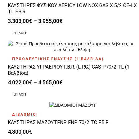
προϊόντος
ΚΑΥΣΤΗΡΕΣ ΦΥΣΙΚΟΥ ΑΕΡΙΟΥ LOW NOX GAS X 5/2 CE-LX
παραλλαγές.
Οι
TL F.B.R.
επιλογές
Price
3.303,00
€
–
3.955,00
€
μπορούν
range:
να
Αυτό
3.303,00€
ΕΠΙΛΟΓΉ
επιλεγούν
το
through
στη
προϊόν
3.955,00€
σελίδα
έχει
του
πολλαπλές
προϊόντος
ΠΡΟΟΔΕΥΤΙΚΗΣ ΕΝΑΥΣΗΣ (1 ΒΑΛΒΙΔΑ)
παραλλαγές.
ΚΑΥΣΤΗΡΑΣ ΥΓΡΑΕΡΙΟΥ F.B.R. (L.P.G.) GAS P70/2 TL (1
Οι
επιλογές
Βαλβίδα)
μπορούν
Price
4.022,00
€
–
4.565,00
€
να
range:
επιλεγούν
Αυτό
4.022,00€
ΕΠΙΛΟΓΉ
στη
το
through
σελίδα
προϊόν
4.565,00€
του
έχει
προϊόντος
ΔΙΒΑΘΜΙΟΙ
πολλαπλές
ΚΑΥΣΤΗΡΑΣ ΜΑΖΟΥΤFNP FNP 70/2 TC F.B.R.
παραλλαγές.
Οι
4.800,00
€
επιλογές