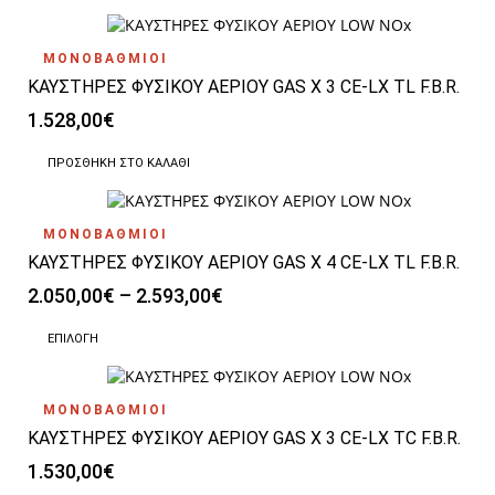
επιλεγούν
στη
σελίδα
ΜΟΝΟΒΑΘΜΙΟΙ
του
ΚΑΥΣΤΗΡΕΣ ΦΥΣΙΚΟΥ ΑΕΡΙΟΥ GAS X 3 CE-LX TL F.B.R.
προϊόντος
1.528,00
€
ΠΡΟΣΘΉΚΗ ΣΤΟ ΚΑΛΆΘΙ
ΜΟΝΟΒΑΘΜΙΟΙ
ΚΑΥΣΤΗΡΕΣ ΦΥΣΙΚΟΥ ΑΕΡΙΟΥ GAS X 4 CE-LX TL F.B.R.
Price
2.050,00
€
–
2.593,00
€
range:
Αυτό
2.050,00€
ΕΠΙΛΟΓΉ
το
through
προϊόν
2.593,00€
έχει
ΜΟΝΟΒΑΘΜΙΟΙ
πολλαπλές
ΚΑΥΣΤΗΡΕΣ ΦΥΣΙΚΟΥ ΑΕΡΙΟΥ GAS X 3 CE-LX TC F.B.R.
παραλλαγές.
Οι
1.530,00
€
επιλογές