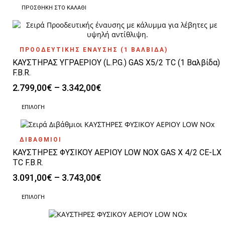
μπορούν
ΠΡΟΣΘΉΚΗ ΣΤΟ ΚΑΛΆΘΙ
να
επιλεγούν
στη
σελίδα
του
ΠΡΟΟΔΕΥΤΙΚΗΣ ΕΝΑΥΣΗΣ (1 ΒΑΛΒΙΔΑ)
προϊόντος
ΚΑΥΣΤΗΡΑΣ ΥΓΡΑΕΡΙΟΥ (L.P.G.) GAS X5/2 TC (1 Βαλβίδα)
F.B.R.
Price
2.799,00
€
–
3.342,00
€
range:
Αυτό
2.799,00€
ΕΠΙΛΟΓΉ
το
through
προϊόν
3.342,00€
έχει
ΔΙΒΑΘΜΙΟΙ
πολλαπλές
ΚΑΥΣΤΗΡΕΣ ΦΥΣΙΚΟΥ ΑΕΡΙΟΥ LOW NOX GAS X 4/2 CE-LX
παραλλαγές.
Οι
TC F.B.R.
επιλογές
Price
3.091,00
€
–
3.743,00
€
μπορούν
range:
να
Αυτό
3.091,00€
ΕΠΙΛΟΓΉ
επιλεγούν
το
through
στη
προϊόν
3.743,00€
σελίδα
έχει