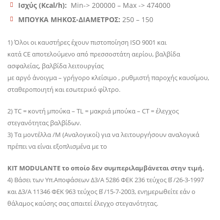
Ισχύς (Kcal/h):
Min-> 200000 – Max -> 474000
ΜΠΟΥΚΑ ΜΗΚΟΣ-ΔΙΑΜΕΤΡΟΣ:
250 – 150
1) Όλοι οι καυστήρες έχουν πιστοποίηση ISO 9001 και
κατά CE αποτελούμενο από πρεσσοστάτη αερίου, βαλβίδα
ασφαλείας, βαλβίδα λειτουργίας
με αργό άνοιγμα – γρήγορο κλείσιμο , ρυθμιστή παροχής καυσίμου,
σταθεροποιητή και εσωτερικό φίλτρο.
2) TC = κοντή μπούκα – TL = μακριά μπούκα – CT = έλεγχος
στεγανότητας βαλβίδων.
3) Τα μοντέλλα /Μ (Αναλογικοί) για να λειτουργήσουν αναλογικά
πρέπει να είναι εξοπλισμένα με το
ΚΙΤ MODULANTE το οποίο δεν συμπεριλαμβάνεται στην τιμή.
4) Βάσει των Υπ.Αποφάσεων ∆3/Α 5286 ΦΕΚ 236 τεύχος Β ́/26-3-1997
και ∆3/Α 11346 ΦΕΚ 963 τεύχος Β ́/15-7-2003, ενημερωθείτε εάν ο
θάλαμος καύσης σας απαιτεί έλεγχο στεγανότητας.