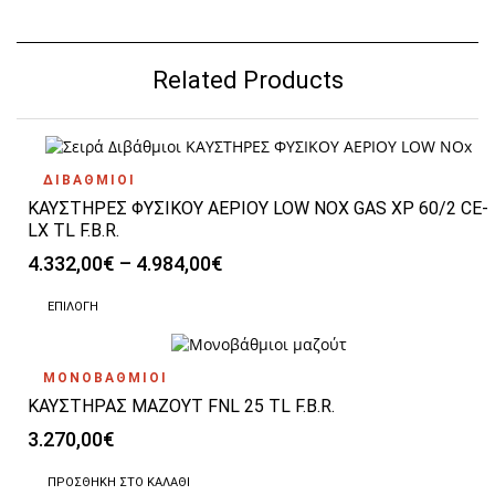
Related Products
ΔΙΒΑΘΜΙΟΙ
ΚΑΥΣΤΗΡΕΣ ΦΥΣΙΚΟΥ ΑΕΡΙΟΥ LOW NOX GAS XP 60/2 CE-
LX TL F.B.R.
Price
4.332,00
€
–
4.984,00
€
range:
Αυτό
4.332,00€
ΕΠΙΛΟΓΉ
το
through
προϊόν
4.984,00€
έχει
ΜΟΝΟΒΑΘΜΙΟΙ
πολλαπλές
ΚΑΥΣΤΗΡΑΣ ΜΑΖΟΥΤ FNL 25 TL F.B.R.
παραλλαγές.
Οι
3.270,00
€
επιλογές
μπορούν
ΠΡΟΣΘΉΚΗ ΣΤΟ ΚΑΛΆΘΙ
να