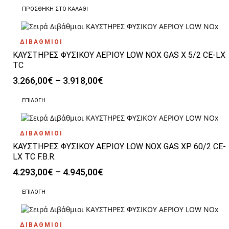
μπορούν
ΠΡΟΣΘΉΚΗ ΣΤΟ ΚΑΛΆΘΙ
να
επιλεγούν
στη
σελίδα
ΔΙΒΑΘΜΙΟΙ
του
ΚΑΥΣΤΗΡΕΣ ΦΥΣΙΚΟΥ ΑΕΡΙΟΥ LOW NOX GAS X 5/2 CE-LX
προϊόντος
TC
Price
3.266,00
€
–
3.918,00
€
range:
Αυτό
3.266,00€
ΕΠΙΛΟΓΉ
το
through
προϊόν
3.918,00€
έχει
ΔΙΒΑΘΜΙΟΙ
πολλαπλές
ΚΑΥΣΤΗΡΕΣ ΦΥΣΙΚΟΥ ΑΕΡΙΟΥ LOW NOX GAS XP 60/2 CE-
παραλλαγές.
Οι
LX TC F.B.R.
επιλογές
Price
4.293,00
€
–
4.945,00
€
μπορούν
range:
να
Αυτό
4.293,00€
ΕΠΙΛΟΓΉ
επιλεγούν
το
through
στη
προϊόν
4.945,00€
σελίδα
έχει
του
ΔΙΒΑΘΜΙΟΙ
πολλαπλές