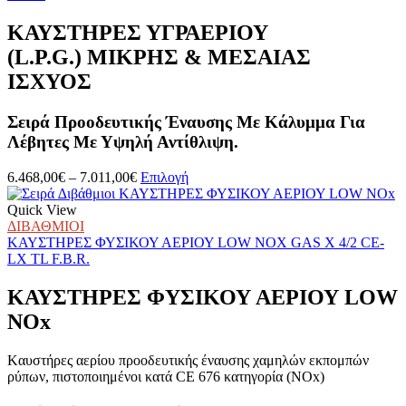
επιλογές
μπορούν
ΚΑΥΣΤΗΡΕΣ ΥΓΡΑΕΡΙΟΥ
να
(L.P.G.) ΜΙΚΡΗΣ & ΜΕΣΑΙΑΣ
επιλεγούν
στη
ΙΣΧΥΟΣ
σελίδα
του
Σειρά Προοδευτικής Έναυσης Με Κάλυμμα Για
προϊόντος
Λέβητες Με Υψηλή Αντίθλιψη.
Price
Αυτό
6.468,00
€
–
7.011,00
€
Επιλογή
range:
το
6.468,00€
προϊόν
Quick View
through
έχει
ΔΙΒΑΘΜΙΟΙ
7.011,00€
πολλαπλές
ΚΑΥΣΤΗΡΕΣ ΦΥΣΙΚΟΥ ΑΕΡΙΟΥ LOW NOX GAS X 4/2 CE-
παραλλαγές.
LX TL F.B.R.
Οι
επιλογές
ΚΑΥΣΤΗΡΕΣ ΦΥΣΙΚΟΥ ΑΕΡΙΟΥ LOW
μπορούν
NOx
να
επιλεγούν
στη
Kαυστήρες αερίου προοδευτικής έναυσης χαμηλών εκπομπών
σελίδα
ρύπων, πιστοποιημένοι κατά CE 676 κατηγορία (NOx)
του
προϊόντος