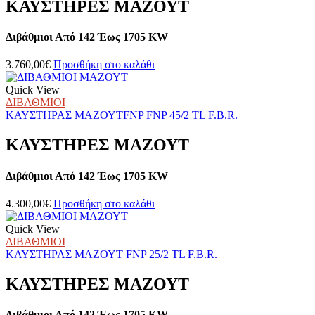
Οι
ΚΑΥΣΤΗΡΕΣ ΜΑΖΟΥΤ
επιλογές
μπορούν
Διβάθμιοι Από 142 Έως 1705 KW
να
επιλεγούν
στη
3.760,00
€
Προσθήκη στο καλάθι
σελίδα
του
Quick View
προϊόντος
ΔΙΒΑΘΜΙΟΙ
ΚΑΥΣΤΗΡΑΣ ΜΑΖΟΥΤFNP FNP 45/2 TL F.B.R.
ΚΑΥΣΤΗΡΕΣ ΜΑΖΟΥΤ
Διβάθμιοι Από 142 Έως 1705 KW
4.300,00
€
Προσθήκη στο καλάθι
Quick View
ΔΙΒΑΘΜΙΟΙ
ΚΑΥΣΤΗΡΑΣ ΜΑΖΟΥΤ FNP 25/2 TL F.B.R.
ΚΑΥΣΤΗΡΕΣ ΜΑΖΟΥΤ
Διβάθμιοι Από 142 Έως 1705 KW