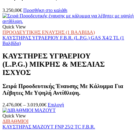
επιλεγούν
στη
3.250,00
€
Προσθήκη στο καλάθι
σελίδα
του
προϊόντος
Quick View
ΠΡΟΟΔΕΥΤΙΚΗΣ ΕΝΑΥΣΗΣ (1 ΒΑΛΒΙΔΑ)
ΚΑΥΣΤΗΡΑΣ ΥΓΡΑΕΡΙΟΥ F.B.R. (L.P.G.) GAS X4/2 TL (1
Βαλβίδα)
ΚΑΥΣΤΗΡΕΣ ΥΓΡΑΕΡΙΟΥ
(L.P.G.) ΜΙΚΡΗΣ & ΜΕΣΑΙΑΣ
ΙΣΧΥΟΣ
Σειρά Προοδευτικής Έναυσης Με Κάλυμμα Για
Λέβητες Με Υψηλή Αντίθλιψη.
Price
Αυτό
2.476,00
€
–
3.019,00
€
Επιλογή
range:
το
2.476,00€
προϊόν
Quick View
through
έχει
ΔΙΒΑΘΜΙΟΙ
3.019,00€
πολλαπλές
ΚΑΥΣΤΗΡΑΣ ΜΑΖΟΥΤ FNP 25/2 TC F.B.R.
παραλλαγές.