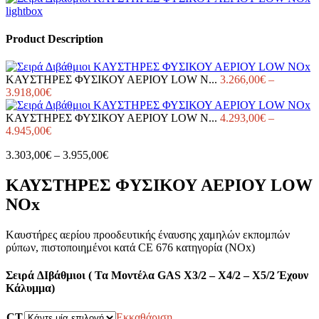
lightbox
Product Description
ΚΑΥΣΤΗΡΕΣ ΦΥΣΙΚΟΥ ΑΕΡΙΟΥ LOW N...
3.266,00
€
–
Price
3.918,00
€
range:
3.266,00€
ΚΑΥΣΤΗΡΕΣ ΦΥΣΙΚΟΥ ΑΕΡΙΟΥ LOW N...
4.293,00
€
–
through
Price
4.945,00
€
3.918,00€
range:
Price
3.303,00
€
–
3.955,00
€
4.293,00€
range:
through
3.303,00€
4.945,00€
ΚΑΥΣΤΗΡΕΣ ΦΥΣΙΚΟΥ ΑΕΡΙΟΥ LOW
through
NOx
3.955,00€
Kαυστήρες αερίου προοδευτικής έναυσης χαμηλών εκπομπών
ρύπων, πιστοποιημένοι κατά CE 676 κατηγορία (NOx)
Σειρά ∆ιβάθμιοι ( Τα Μοντέλα GAS X3/2 – X4/2 – X5/2 Έχουν
Κάλυμμα)
CT
Εκκαθάριση