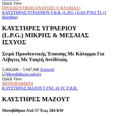
Quick View
ΠΡΟΟΔΕΥΤΙΚΗΣ ΕΝΑΥΣΗΣ (1 ΒΑΛΒΙΔΑ)
ΚΑΥΣΤΗΡΑΣ ΥΓΡΑΕΡΙΟΥ F.B.R. (L.P.G.) GAS P70/2 TL (1
Βαλβίδα)
ΚΑΥΣΤΗΡΕΣ ΥΓΡΑΕΡΙΟΥ
(L.P.G.) ΜΙΚΡΗΣ & ΜΕΣΑΙΑΣ
ΙΣΧΥΟΣ
Σειρά Προοδευτικής Έναυσης Με Κάλυμμα Για
Λέβητες Με Υψηλή Αντίθλιψη.
Price
Αυτό
5.404,00
€
–
5.947,00
€
Επιλογή
range:
το
5.404,00€
προϊόν
Quick View
through
έχει
ΜΟΝΟΒΑΘΜΙΟΙ
5.947,00€
πολλαπλές
ΚΑΥΣΤΗΡΑΣ ΜΑΖΟΥΤ FNL 16 TC F.B.R.
παραλλαγές.
Οι
ΚΑΥΣΤΗΡΕΣ ΜΑΖΟΥΤ
επιλογές
μπορούν
Μονοβάθμιοι Από 57 Έως 284 KW
να
επιλεγούν