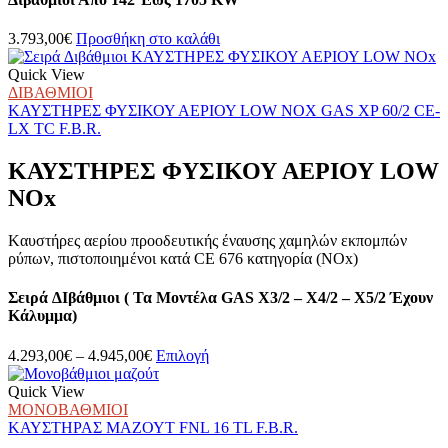
3.793,00
€
Προσθήκη στο καλάθι
Quick View
ΔΙΒΑΘΜΙΟΙ
ΚΑΥΣΤΗΡΕΣ ΦΥΣΙΚΟΥ ΑΕΡΙΟΥ LOW NOX GAS XP 60/2 CE-
LX TC F.B.R.
ΚΑΥΣΤΗΡΕΣ ΦΥΣΙΚΟΥ ΑΕΡΙΟΥ LOW
NOx
Kαυστήρες αερίου προοδευτικής έναυσης χαμηλών εκπομπών
ρύπων, πιστοποιημένοι κατά CE 676 κατηγορία (NOx)
Σειρά ∆ιβάθμιοι ( Τα Μοντέλα GAS X3/2 – X4/2 – X5/2 Έχουν
Κάλυμμα)
Price
Αυτό
4.293,00
€
–
4.945,00
€
Επιλογή
range:
το
4.293,00€
προϊόν
Quick View
through
έχει
ΜΟΝΟΒΑΘΜΙΟΙ
4.945,00€
πολλαπλές
ΚΑΥΣΤΗΡΑΣ ΜΑΖΟΥΤ FNL 16 TL F.B.R.
παραλλαγές.