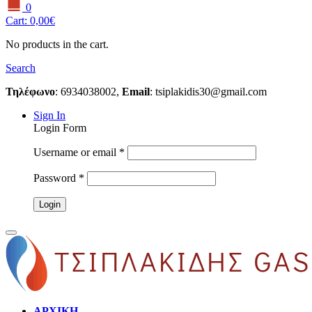
0
Cart:
0,00
€
No products in the cart.
Search
Τηλέφωνο
: 6934038002,
Email
:
tsiplakidis30@gmail.com
Sign In
Login Form
Username or email
*
Password
*
ΑΡΧΙΚΗ