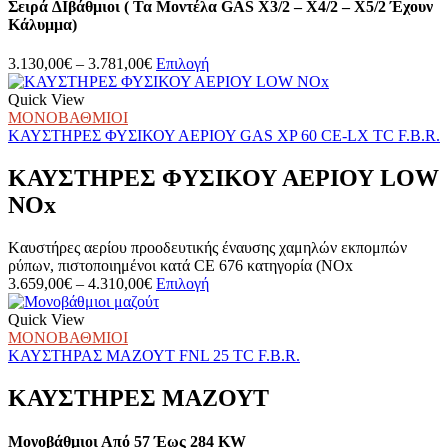
Σειρά ∆ιβάθμιοι ( Τα Μοντέλα GAS X3/2 – X4/2 – X5/2 Έχουν
Κάλυμμα)
Price
Αυτό
3.130,00
€
–
3.781,00
€
Επιλογή
range:
το
3.130,00€
προϊόν
Quick View
through
έχει
ΜΟΝΟΒΑΘΜΙΟΙ
3.781,00€
πολλαπλές
ΚΑΥΣΤΗΡΕΣ ΦΥΣΙΚΟΥ ΑΕΡΙΟΥ GAS XP 60 CE-LX TC F.B.R.
παραλλαγές.
Οι
ΚΑΥΣΤΗΡΕΣ ΦΥΣΙΚΟΥ ΑΕΡΙΟΥ LOW
επιλογές
NOx
μπορούν
να
επιλεγούν
Kαυστήρες αερίου προοδευτικής έναυσης χαμηλών εκπομπών
στη
ρύπων, πιστοποιημένοι κατά CE 676 κατηγορία (NOx
σελίδα
Price
Αυτό
3.659,00
€
–
4.310,00
€
Επιλογή
του
range:
το
προϊόντος
3.659,00€
προϊόν
Quick View
through
έχει
ΜΟΝΟΒΑΘΜΙΟΙ
4.310,00€
πολλαπλές
ΚΑΥΣΤΗΡΑΣ ΜΑΖΟΥΤ FNL 25 TC F.B.R.
παραλλαγές.
Οι
ΚΑΥΣΤΗΡΕΣ ΜΑΖΟΥΤ
επιλογές
μπορούν
Μονοβάθμιοι Από 57 Έως 284 KW
να