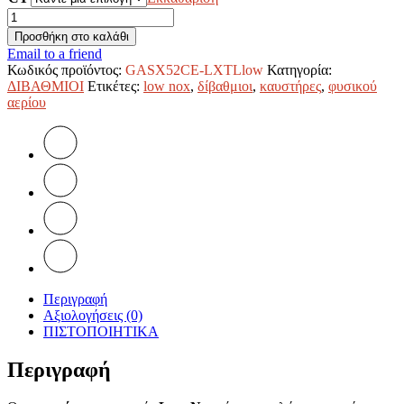
ΚΑΥΣΤΗΡΕΣ
ΦΥΣΙΚΟΥ
Προσθήκη στο καλάθι
ΑΕΡΙΟΥ
Email to a friend
LOW
Κωδικός προϊόντος:
GASX52CE-LXTLlow
Κατηγορία:
NOX
ΔΙΒΑΘΜΙΟΙ
Ετικέτες:
low nox
,
δίβαθμιοι
,
καυστήρες
,
φυσικού
GAS
αερίου
X
5/2
CE-
LX
TL
F.B.R.
ποσότητα
Περιγραφή
Αξιολογήσεις (0)
ΠΙΣΤΟΠΟΙΗΤΙΚΑ
Περιγραφή