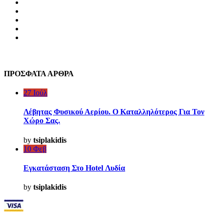
ΟΡΟΙ ΚΑΙ ΠΡΟΫΠΟΘΕΣΕΙΣ
ΤΡΟΠΟΙ ΠΛΗΡΩΜΗΣ
ΕΞΟΔΑ ΑΠΟΣΤΟΛΩΝ
ΕΠΙΣΤΡΟΦΕΣ
COOKIES
ΠΡΟΣΦΑΤΑ ΑΡΘΡΑ
27
Ιούλ
Λέβητας Φυσικού Αερίου. Ο Καταλληλότερος Για Τον
Χώρο Σας.
by
tsiplakidis
10
Φεβ
Εγκατάσταση Στο Hotel Λυδία
by
tsiplakidis