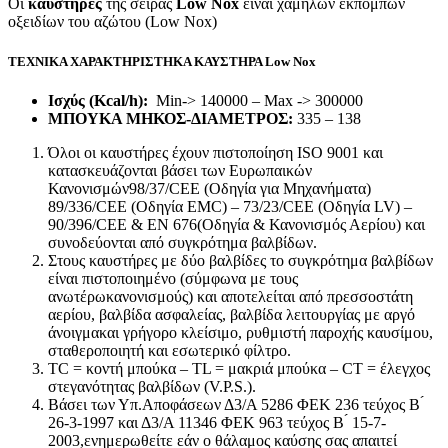
Οι
καυστήρες
της σειράς
Low Nox
είναι χαμηλών εκπομπών
οξειδίων του αζώτου (Low Nox)
ΤΕΧΝΙΚΑ ΧΑΡΑΚΤΗΡΙΣΤΗΚΑ ΚΑΥΣΤΗΡΑ
Low Nox
Ισχύς (Kcal/h):
Min-> 140000 – Max -> 300000
ΜΠΟΥΚΑ ΜΗΚΟΣ-ΔΙΑΜΕΤΡΟΣ:
335 – 138
Όλοι οι καυστήρες έχουν πιστοποίηση ISO 9001 και
κατασκευάζονται βάσει των Ευρωπαικών
Κανονισμών98/37/CEE (Οδηγία για Μηχανήματα)
89/336/CEE (Οδηγία EMC) – 73/23/CEE (Οδηγία LV) –
90/396/CEE & ΕΝ 676(Οδηγία & Κανονισμός Αερίου) και
συνοδεύονται από συγκρότημα βαλβίδων.
Στους καυστήρες με δύο βαλβίδες το συγκρότημα βαλβίδων
είναι πιστοποιημένο (σύμφωνα με τους
ανωτέρωκανονισμούς) και αποτελείται από πρεσσοστάτη
αερίου, βαλβίδα ασφαλείας, βαλβίδα λειτουργίας με αργό
άνοιγμακαι γρήγορο κλείσιμο, ρυθμιστή παροχής καυσίμου,
σταθεροποιητή και εσωτερικό φίλτρο.
TC = κοντή μπούκα – TL = μακριά μπούκα – CT = έλεγχος
στεγανότητας βαλβίδων (V.P.S.).
Βάσει των Υπ.Αποφάσεων Δ3/Α 5286 ΦΕΚ 236 τεύχος Β ́
26-3-1997 και Δ3/Α 11346 ΦΕΚ 963 τεύχος Β ́ 15-7-
2003,ενημερωθείτε εάν ο θάλαμος καύσης σας απαιτεί