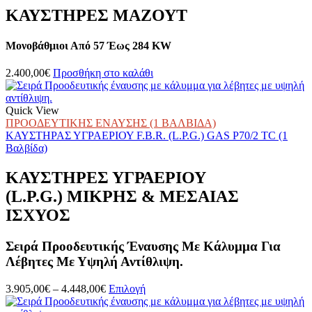
Οι
ΚΑΥΣΤΗΡΕΣ ΜΑΖΟΥΤ
επιλογές
μπορούν
Μονοβάθμιοι Από 57 Έως 284 KW
να
επιλεγούν
στη
2.400,00
€
Προσθήκη στο καλάθι
σελίδα
του
προϊόντος
Quick View
ΠΡΟΟΔΕΥΤΙΚΗΣ ΕΝΑΥΣΗΣ (1 ΒΑΛΒΙΔΑ)
ΚΑΥΣΤΗΡΑΣ ΥΓΡΑΕΡΙΟΥ F.B.R. (L.P.G.) GAS P70/2 TC (1
Βαλβίδα)
ΚΑΥΣΤΗΡΕΣ ΥΓΡΑΕΡΙΟΥ
(L.P.G.) ΜΙΚΡΗΣ & ΜΕΣΑΙΑΣ
ΙΣΧΥΟΣ
Σειρά Προοδευτικής Έναυσης Με Κάλυμμα Για
Λέβητες Με Υψηλή Αντίθλιψη.
Price
Αυτό
3.905,00
€
–
4.448,00
€
Επιλογή
range:
το