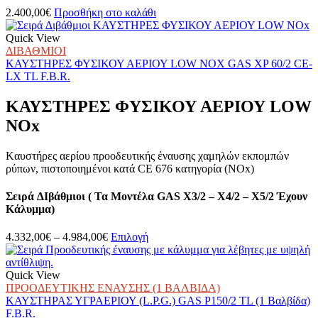
στη
2.400,00
€
Προσθήκη στο καλάθι
σελίδα
του
Quick View
προϊόντος
ΔΙΒΑΘΜΙΟΙ
ΚΑΥΣΤΗΡΕΣ ΦΥΣΙΚΟΥ ΑΕΡΙΟΥ LOW NOX GAS XP 60/2 CE-
LX TL F.B.R.
ΚΑΥΣΤΗΡΕΣ ΦΥΣΙΚΟΥ ΑΕΡΙΟΥ LOW
NOx
Kαυστήρες αερίου προοδευτικής έναυσης χαμηλών εκπομπών
ρύπων, πιστοποιημένοι κατά CE 676 κατηγορία (NOx)
Σειρά ∆ιβάθμιοι ( Τα Μοντέλα GAS X3/2 – X4/2 – X5/2 Έχουν
Κάλυμμα)
Price
Αυτό
4.332,00
€
–
4.984,00
€
Επιλογή
range:
το
4.332,00€
προϊόν
through
έχει
Quick View
4.984,00€
πολλαπλές
ΠΡΟΟΔΕΥΤΙΚΗΣ ΕΝΑΥΣΗΣ (1 ΒΑΛΒΙΔΑ)
παραλλαγές.
ΚΑΥΣΤΗΡΑΣ ΥΓΡΑΕΡΙΟΥ (L.P.G.) GAS P150/2 TL (1 Βαλβίδα)
Οι
F.B.R.