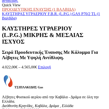
3.905,00€
προϊόν
through
έχει
Quick View
4.448,00€
πολλαπλές
ΠΡΟΟΔΕΥΤΙΚΗΣ ΕΝΑΥΣΗΣ (1 ΒΑΛΒΙΔΑ)
παραλλαγές.
ΚΑΥΣΤΗΡΑΣ ΥΓΡΑΕΡΙΟΥ F.B.R. (L.P.G.) GAS P70/2 TL (1
Οι
Βαλβίδα)
επιλογές
μπορούν
ΚΑΥΣΤΗΡΕΣ ΥΓΡΑΕΡΙΟΥ
να
(L.P.G.) ΜΙΚΡΗΣ & ΜΕΣΑΙΑΣ
επιλεγούν
στη
ΙΣΧΥΟΣ
σελίδα
του
Σειρά Προοδευτικής Έναυσης Με Κάλυμμα Για
προϊόντος
Λέβητες Με Υψηλή Αντίθλιψη.
Price
Αυτό
4.022,00
€
–
4.565,00
€
Επιλογή
range:
το
4.022,00€
προϊόν
through
έχει
4.565,00€
πολλαπλές
ΤΣΙΠΛΑΚΙΔΗΣ Gas
παραλλαγές.
Οι
Λέβητες Φυσικού αερίου από την Καβάλα - Δράμα σε όλη την
επιλογές
Ελλάδα.
μπορούν
Διεύθυνση
:Κρηνίδες, Καβάλα, Δράμα , Ελλάδα
να