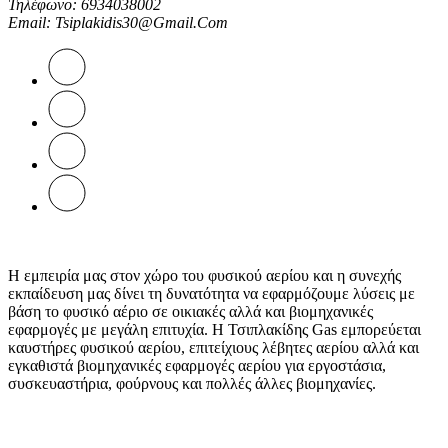
Τηλέφωνο
: 6934038002
επιλεγούν
Email
:
Tsiplakidis30@gmail.com
στη
σελίδα
του
προϊόντος
Η εμπειρία μας στον χώρο του φυσικού αερίου και η συνεχής
εκπαίδευση μας δίνει τη δυνατότητα να εφαρμόζουμε λύσεις με
βάση το φυσικό αέριο σε οικιακές αλλά και βιομηχανικές
εφαρμογές με μεγάλη επιτυχία. Η Τσιπλακίδης Gas εμπορεύεται
καυστήρες φυσικού αερίου, επιτείχιους λέβητες αερίου αλλά και
εγκαθιστά βιομηχανικές εφαρμογές αερίου για εργοστάσια,
συσκευαστήρια, φούρνους και πολλές άλλες βιομηχανίες.