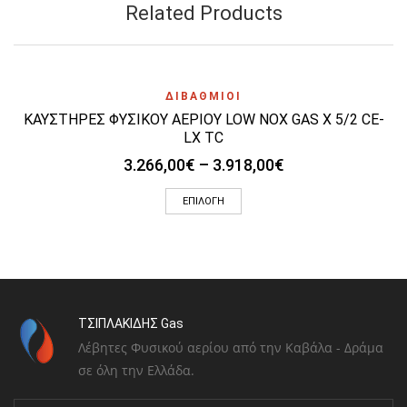
Related Products
ΔΙΒΑΘΜΙΟΙ
ΚΑΥΣΤΗΡΕΣ ΦΥΣΙΚΟΥ ΑΕΡΙΟΥ LOW NOX GAS X 5/2 CE-
LX TC
Price
3.266,00
€
–
3.918,00
€
range:
Αυτό
3.266,00€
ΕΠΙΛΟΓΉ
το
through
προϊόν
3.918,00€
έχει
πολλαπλές
παραλλαγές.
Οι
επιλογές
ΤΣΙΠΛΑΚΙΔΗΣ Gas
μπορούν
Λέβητες Φυσικού αερίου από την Καβάλα - Δράμα
να
σε όλη την Ελλάδα.
επιλεγούν
στη