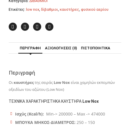
Κατηγορία:
ΔΙΒΑΘΜΙΟΙ
CE-
LX
Ετικέτες:
low nox
,
δίβαθμιοι
,
καυστήρες
,
φυσικού αερίου
TC
F.B.R.
ποσότητα
ΠΕΡΙΓΡΑΦΉ
ΑΞΙΟΛΟΓΉΣΕΙΣ (0)
ΠΙΣΤΟΠΟΙΗΤΙΚΑ
Περιγραφή
Οι
καυστήρες
της σειράς
Low Nox
είναι χαμηλών εκπομπών
οξειδίων του αζώτου (Low Nox)
ΤΕΧΝΙΚΑ ΧΑΡΑΚΤΗΡΙΣΤΗΚΑ ΚΑΥΣΤΗΡΑ
Low Nox
Ισχύς (Kcal/h):
Min-> 200000 – Max -> 474000
ΜΠΟΥΚΑ ΜΗΚΟΣ-ΔΙΑΜΕΤΡΟΣ:
250 – 150