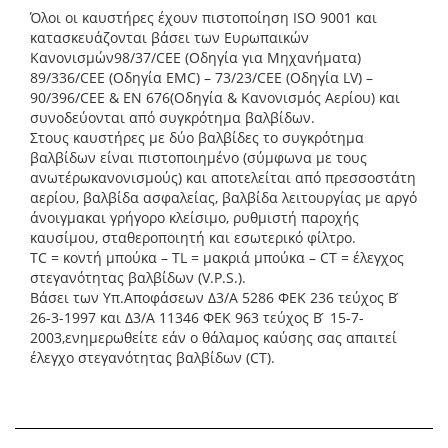
Όλοι οι καυστήρες έχουν πιστοποίηση ISO 9001 και
κατασκευάζονται βάσει των Ευρωπαικών
Κανονισμών98/37/CEE (Οδηγία για Μηχανήματα)
89/336/CEE (Οδηγία EMC) – 73/23/CEE (Οδηγία LV) –
90/396/CEE & ΕΝ 676(Οδηγία & Κανονισμός Αερίου) και
συνοδεύονται από συγκρότημα βαλβίδων.
Στους καυστήρες με δύο βαλβίδες το συγκρότημα
βαλβίδων είναι πιστοποιημένο (σύμφωνα με τους
ανωτέρωκανονισμούς) και αποτελείται από πρεσσοστάτη
αερίου, βαλβίδα ασφαλείας, βαλβίδα λειτουργίας με αργό
άνοιγμακαι γρήγορο κλείσιμο, ρυθμιστή παροχής
καυσίμου, σταθεροποιητή και εσωτερικό φίλτρο.
TC = κοντή μπούκα – TL = μακριά μπούκα – CT = έλεγχος
στεγανότητας βαλβίδων (V.P.S.).
Βάσει των Υπ.Αποφάσεων Δ3/Α 5286 ΦΕΚ 236 τεύχος Β ́
26-3-1997 και Δ3/Α 11346 ΦΕΚ 963 τεύχος Β ́ 15-7-
2003,ενημερωθείτε εάν ο θάλαμος καύσης σας απαιτεί
έλεγχο στεγανότητας βαλβίδων (CT).