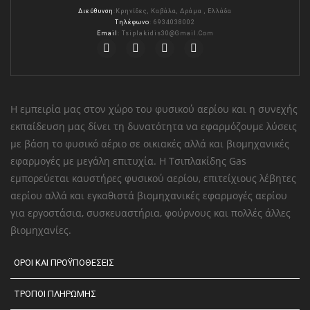
σελίδα
Διεύθυνση
:Κρηνίδες, Καβάλα, Δράμα , Ελλάδα
του
Τηλέφωνο
: 6934038002
προϊόντος
Email
:
Tsiplakidis30@gmail.com
Η εμπειρία μας στον χώρο του φυσικού αερίου και η συνεχής
εκπαίδευση μας δίνει τη δυνατότητα να εφαρμόζουμε λύσεις
με βάση το φυσικό αέριο σε οικιακές αλλά και βιομηχανικές
εφαρμογές με μεγάλη επιτυχία. Η Τσιπλακίδης Gas
εμπορεύεται καυστήρες φυσικού αερίου, επιτείχιους λέβητες
αερίου αλλά και εγκαθιστά βιομηχανικές εφαρμογές αερίου
για εργοστάσια, συσκευαστήρια, φούρνους και πολλές άλλες
βιομηχανίες.
ΟΡΟΙ ΚΑΙ ΠΡΟΫΠΟΘΕΣΕΙΣ
ΤΡΟΠΟΙ ΠΛΗΡΩΜΗΣ