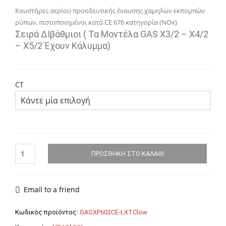
4.945
Kαυστήρες αερίου προοδευτικής έναυσης χαμηλών εκπομπών
ρύπων, πιστοποιημένοι κατά CE 676 κατηγορία (NOx)
Σειρά ∆ιβάθμιοι ( Τα Μοντέλα GAS X3/2 – X4/2
– X5/2 Έχουν Κάλυμμα)
CT
ΚΑΥΣΤΗΡΕΣ
ΠΡΟΣΘΉΚΗ ΣΤΟ ΚΑΛΆΘΙ
ΦΥΣΙΚΟΥ
ΑΕΡΙΟΥ
LOW
NOX
Email to a friend
GAS
XP
Κωδικός προϊόντος:
GASXP602CE-LXTClow
60/2