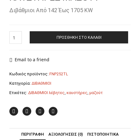
Διβάθμιοι Από 142 Έως 1705 KW
ΚΑΥΣΤΗΡΑΣ
ΠΡΟΣΘΉΚΗ ΣΤΟ ΚΑΛΆΘΙ
ΜΑΖΟΥΤ
FNP
25/2
TL
Email to a friend
F.B.R.
ποσότητα
Κωδικός προϊόντος:
FNP252TL
Κατηγορία:
ΔΙΒΑΘΜΙΟΙ
Ετικέτες:
ΔΙΒΑΘΜΙΟΙ λέβητες
,
καυστήρες
,
μαζούτ
ΠΕΡΙΓΡΑΦΉ
ΑΞΙΟΛΟΓΉΣΕΙΣ (0)
ΠΙΣΤΟΠΟΙΗΤΙΚΑ