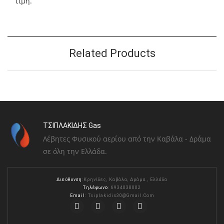
τιμή.
Related Products
ΤΣΙΠΛΑΚΙΔΗΣ Gas
Λέβητες Φυσικού αερίου από την Καβάλα - Δράμα
σε όλη την Ελλάδα.
Διεύθυνση
:Κρηνίδες, Καβάλα, Δράμα , Ελλάδα
Τηλέφωνο
: 6934038002
Email
:
Tsiplakidis30@gmail.com