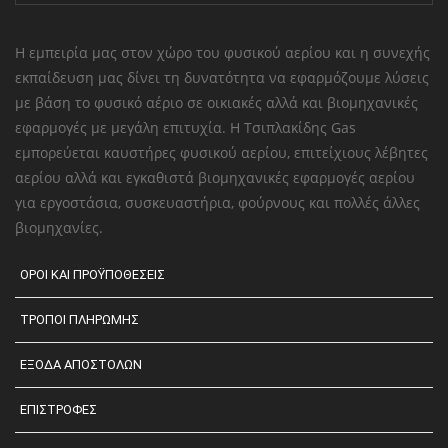
Η εμπειρία μας στον χώρο του φυσικού αερίου και η συνεχής
εκπαίδευση μας δίνει τη δυνατότητα να εφαρμόζουμε λύσεις
με βάση το φυσικό αέριο σε οικιακές αλλά και βιομηχανικές
εφαρμογές με μεγάλη επιτυχία. Η Τσιπλακίδης Gas
εμπορεύεται καυστήρες φυσικού αερίου, επιτείχιους λέβητες
αερίου αλλά και εγκαθιστά βιομηχανικές εφαρμογές αερίου
για εργοστάσια, συσκευαστήρια, φούρνους και πολλές άλλες
βιομηχανίες.
ΟΡΟΙ ΚΑΙ ΠΡΟΫΠΟΘΕΣΕΙΣ
ΤΡΟΠΟΙ ΠΛΗΡΩΜΗΣ
ΕΞΟΔΑ ΑΠΟΣΤΟΛΩΝ
ΕΠΙΣΤΡΟΦΕΣ